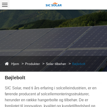
Hjem
Produkter
Solar tilbehør
Bøjlebolt
Bøjlebolt
SIC Solar, med ti års erfaring i solcelleindustrien, er en
førende producent af solcellemonteringsstrukturer,
herunder en række hangerbolte og tilbehør. De er
forpligtet til innovation, kvalitet og kundetilfredshed og