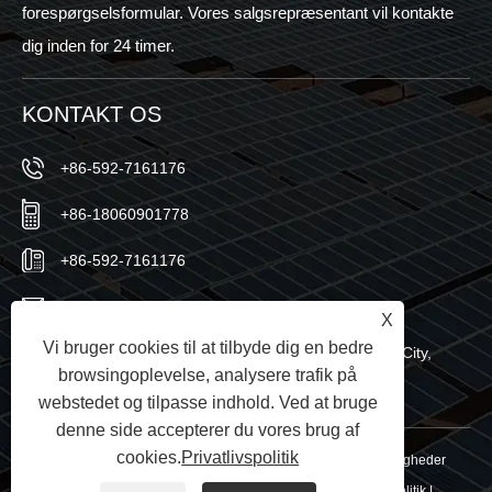
forespørgselsformular. Vores salgsrepræsentant vil kontakte
dig inden for 24 timer.
KONTAKT OS
+86-592-7161176
+86-18060901778
+86-592-7161176
sales@sic-solar.com
X
Vi bruger cookies til at tilbyde dig en bedre
No.766 Qishan North Road, Huli District, Xiamen City,
browsingoplevelse, analysere trafik på
Fujian-provinsen, Kina
webstedet og tilpasse indhold. Ved at bruge
denne side accepterer du vores brug af
cookies.
Privatlivspolitik
Copyright © 2024 Xiamen Sic New Energy Co., Ltd. Alle rettigheder
forbeholdes.
Links
|
Sitemap
|
RSS
|
XML
|
Privatlivspolitik
|