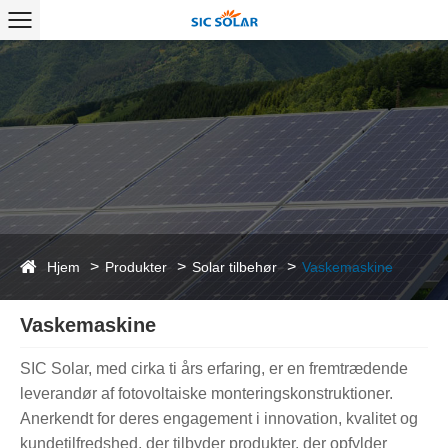
Hjem
Produkter
Solar tilbehør
Vaskemaskine
Vaskemaskine
SIC Solar, med cirka ti års erfaring, er en fremtrædende
leverandør af fotovoltaiske monteringskonstruktioner.
Anerkendt for deres engagement i innovation, kvalitet og
kundetilfredshed, der tilbyder produkter, der opfylder