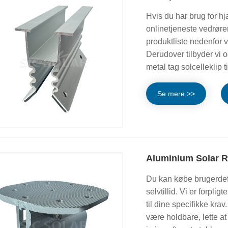
Hvis du har brug for hj
onlinetjeneste vedrøre
produktliste nedenfor v
Derudover tilbyder vi 
metal tag solcelleklip t
Se mere >>
Aluminium Solar R
Du kan købe brugerdef
selvtillid. Vi er forplig
til dine specifikke kra
være holdbare, lette at 