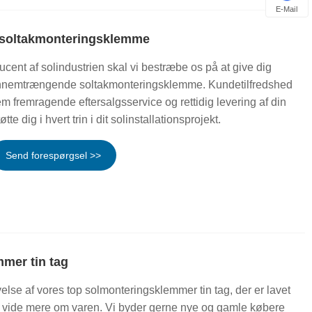
E-Mail
 soltakmonteringsklemme
cent af solindustrien skal vi bestræbe os på at give dig
 gennemtrængende soltakmonteringsklemme. Kundetilfredshed
em fremragende eftersalgsservice og rettidig levering af din
tte dig i hvert trin i dit solinstallationsprojekt.
Send forespørgsel >>
mer tin tag
velse af vores top solmonteringsklemmer tin tag, der er lavet
at vide mere om varen. Vi byder gerne nye og gamle købere