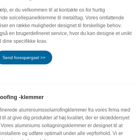
ælp, er du velkommen til at kontakte os for hurtig
nde solcellepanelklemme til metalltag. Vores omfattende
iser en række muligheder designet til forskellige behov.
også en brugerdefineret service, hvor du kan designe et unikt
il dine specifikke krav.
Send forespørgsel >>
oofing -klemmer
inerede aluminiumssolarrofingklemmer fra vores firma med
tet til at give dig produkter af høj kvalitet, der er skræddersyet
v. Vores aluminiums soltagningsklemmer er designet til at
installere og udføre optimalt under alle vejrforhold. Vi er