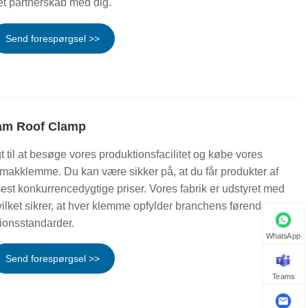
e et partnerskab med dig.
Send forespørgsel >>
eam Roof Clamp
igt til at besøge vores produktionsfacilitet og købe vores
makklemme. Du kan være sikker på, at du får produkter af
 mest konkurrencedygtige priser. Vores fabrik er udstyret med
vilket sikrer, at hver klemme opfylder branchens førende
ionsstandarder.
WhatsApp
Send forespørgsel >>
Teams