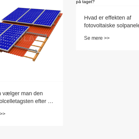
Hvordan fastgør man
H
solpaneler til et tag uden at
ri
bore?
f
Se mere >>
S