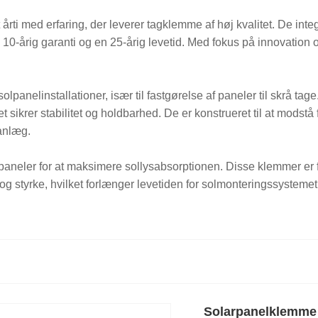
rti med erfaring, der leverer tagklemme af høj kvalitet. De integre
en 10-årig garanti og en 25-årig levetid. Med fokus på innovation 
olpanelinstallationer, især til fastgørelse af paneler til skrå tag
sikrer stabilitet og holdbarhed. De er konstrueret til at modstå 
eanlæg.
paneler for at maksimere sollysabsorptionen. Disse klemmer er fr
 og styrke, hvilket forlænger levetiden for solmonteringssystemet
Solarpanelklemme t