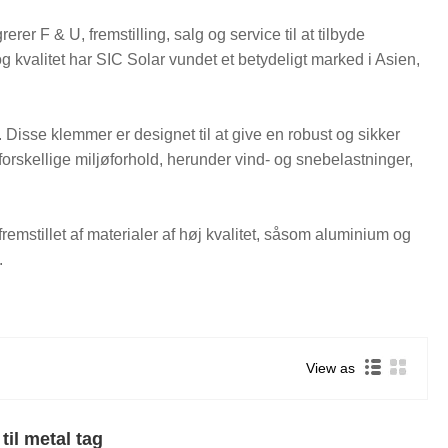
rer F & U, fremstilling, salg og service til at tilbyde
og kvalitet har SIC Solar vundet et betydeligt marked i Asien,
e. Disse klemmer er designet til at give en robust og sikker
forskellige miljøforhold, herunder vind- og snebelastninger,
emstillet af materialer af høj kvalitet, såsom aluminium og
.
View as
il metal tag