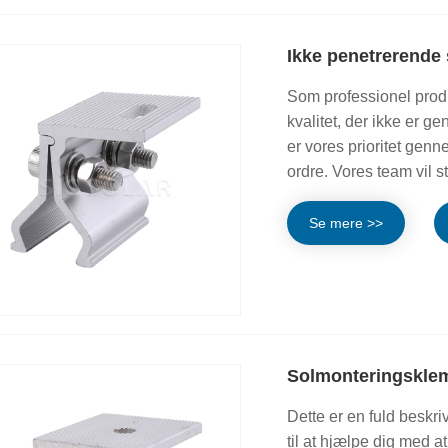
Ikke penetrerende
Som professionel produ
kvalitet, der ikke er
er vores prioritet genn
ordre. Vores team vil stø
Se mere >>
Solmonteringsklem
Dette er en fuld beskri
til at hjælpe dig med 