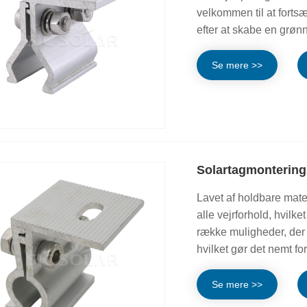
velkommen til at fort
efter at skabe en grøn
Se mere >>
Solartagmonterin
Lavet af holdbare mate
alle vejrforhold, hvilket
række muligheder, der p
hvilket gør det nemt for
Se mere >>