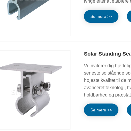
ivrige efter at etabler
Se mere >>
Solar Standing S
Vi inviterer dig hjertel
seneste solstående sø
højeste kvalitet til de
avanceret teknologi, h
holdbarhed og præstat
Se mere >>