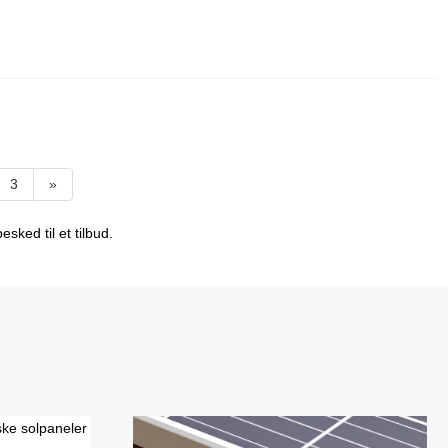
3
»
sked til et tilbud.