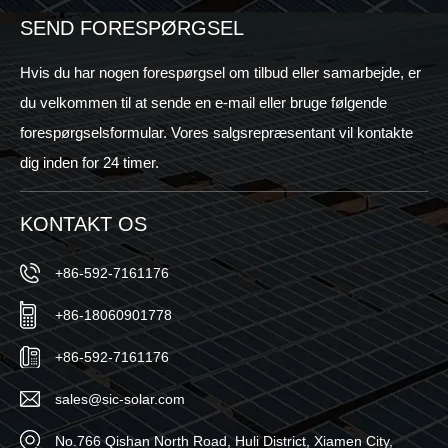
uden
and
at
SEND FORESPØRGSEL
Storage
bore?
Live
KSA
Hvis du har nogen forespørgsel om tilbud eller samarbejde, er
2024
du velkommen til at sende en e-mail eller bruge følgende
forespørgselsformular. Vores salgsrepræsentant vil kontakte
dig inden for 24 timer.
KONTAKT OS
+86-592-7161176
+86-18060901778
+86-592-7161176
sales@sic-solar.com
No.766 Qishan North Road, Huli District, Xiamen City,