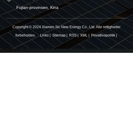
Fujian-provinsen, Kina
Copyright © 2024 Xiamen Sic New Energy Co., Ltd. Alle rettigheder
forbeholdes.
Links
|
Sitemap
|
RSS
|
XML
|
Privatlivspolitik
|