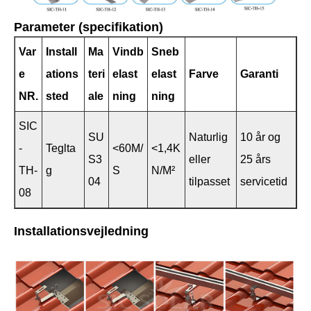
Parameter (specifikation)
Var
Install
Ma
Vindb
Sneb
e
ations
teri
elast
elast
Farve
Garanti
NR.
sted
ale
ning
ning
SIC
SU
Naturlig
10 år og
-
Teglta
<60M/
<1,4K
S3
eller
25 års
TH-
g
S
N/M²
04
tilpasset
servicetid
08
Installationsvejledning