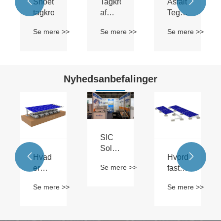


Snoet
Tagkrog
Asfalt
tagkrog
af
Tegl
aluminium
Tagkrog
>
Se mere >>
Se mere >>
Se mere >>
Nyhedsanbefalinger
SIC
Solar


Hvad
Hvordan
fejrer
Se mere >>
er
fastgør
en
>
solcarport
man
vellykket
Se mere >>
Se mere >>
monteringsbeslag?
solpaneler
deltagelse
til et
på
tag
Solar