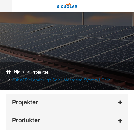
Hjem
Projekter
80KW Pv Landbrugs Solar Montering System I Chile
Projekter
Produkter