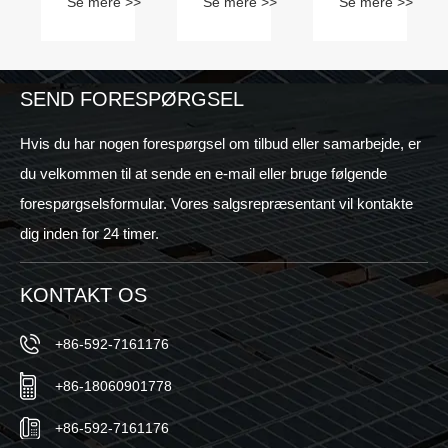
>
Se mere >>
Se mere >>
Se mere >>
solpaneler
monteringsbeslag?
pålideligt
til et
solcellepanel,
agsten
tag
der er
uden
justerbar
at
hældningsmont
SEND FORESPØRGSEL
bore?
Hvis du har nogen forespørgsel om tilbud eller samarbejde, er
du velkommen til at sende en e-mail eller bruge følgende
forespørgselsformular. Vores salgsrepræsentant vil kontakte
dig inden for 24 timer.
KONTAKT OS
+86-592-7161176
+86-18060901778
+86-592-7161176