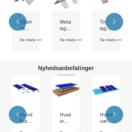


Stående
Metal
Tin
søm
tag
tag
solclemme
solclemme
pv
>
Se mere >>
Se mere >>
Se mere >>
tagklemme
Nyhedsanbefalinger


Hvordan
Hvad
Hvordan
fastgør
er
vælger
man
solcarport
du et