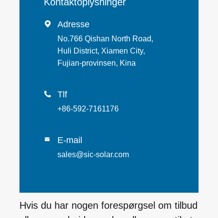
Kontaktoplysninger
Adresse

No.766 Qishan North Road,
Huli District, Xiamen City,
Fujian-provinsen, Kina
Tlf

+86-592-7161176
E-mail

sales@sic-solar.com
Hvis du har nogen forespørgsel om tilbud