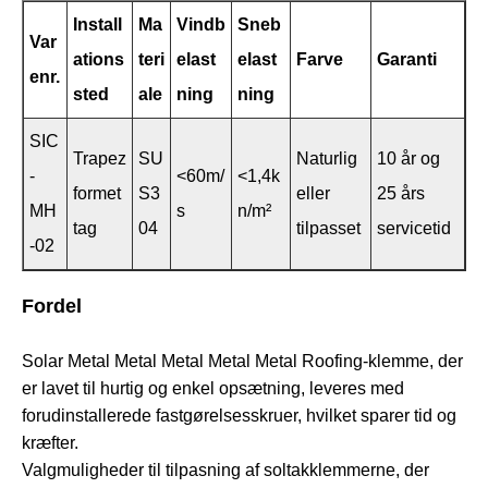
Install
Ma
Vindb
Sneb
Var
ations
teri
elast
elast
Farve
Garanti
enr.
sted
ale
ning
ning
SIC
Trapez
SU
Naturlig
10 år og
-
<60m/
<1,4k
formet
S3
eller
25 års
MH
s
n/m²
tag
04
tilpasset
servicetid
-02
Fordel
Solar Metal Metal Metal Metal Metal Roofing-klemme, der
er lavet til hurtig og enkel opsætning, leveres med
forudinstallerede fastgørelsesskruer, hvilket sparer tid og
kræfter.
Valgmuligheder til tilpasning af soltakklemmerne, der