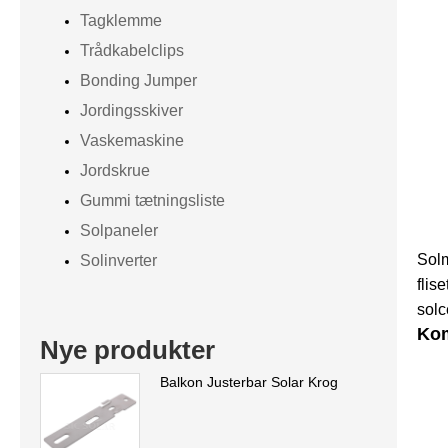
Tagklemme
Trådkabelclips
Bonding Jumper
Jordingsskiver
Vaskemaskine
Jordskrue
Gummi tætningsliste
Solpaneler
Solm
Solinverter
flis
solc
Ko
Nye produkter
Balkon Justerbar Solar Krog