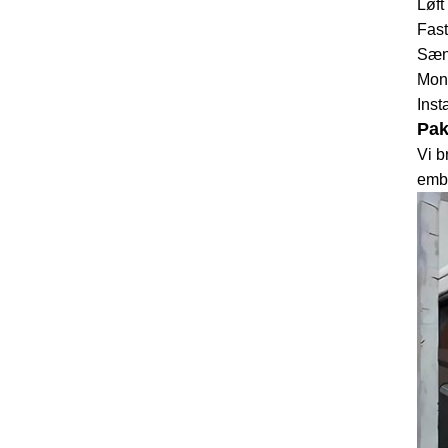
Løft
Fast
Sænk
Mont
Inst
Pa
Vi b
emba