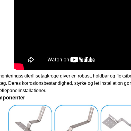
onteringsskiferflisetagkroge giver en robust, holdbar og fleksibel
etag. Deres korrosionsbestandighed, styrke og let installation gør d
ellepanelinstallationer.
mponenter