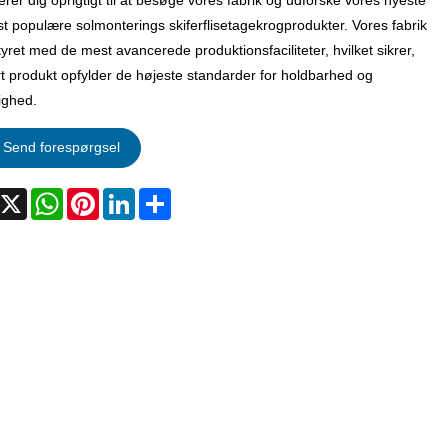
terer dig oprigtigt til at besøge vores fabrik og udforske vores nyeste
t populære solmonterings skiferflisetagekrogprodukter. Vores fabrik
yret med de mest avancerede produktionsfaciliteter, hvilket sikrer,
rt produkt opfylder de højeste standarder for holdbarhed og
ighed.
Send forespørgsel
acebook
X
WhatsApp
Pinterest
LinkedIn
Share