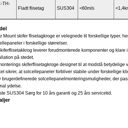
C-TH-
Fladt flisetag
SUS304
<60m/s
<1,4k
del
r Mount skifer flisetagkroge er velegnede til forskellige type
ellepaneler i forskellige størrelser.
kiferflisetakkrog leverer forudmonterede komponenter og klare ins
allation på stedet.
onterings skiferflisetagkroge designet til at modstå betydelige
ket sikrer, at solcellepaneler forbliver stabile under forskellige kl
y brugerdefinerede solcellepanelmonteringsmuligheder, der passer 
mal ydelse.
te SUS304 Sørg for 10 års garanti og 25 års servicetid.
aljer