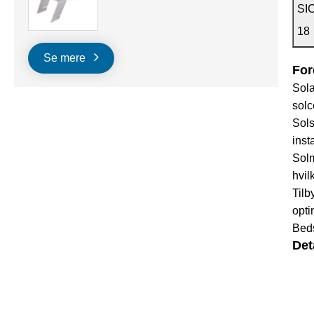
SI
18
Se mere
For
Sola
solc
Sols
inst
Solm
hvil
Tilb
opti
Beds
Det