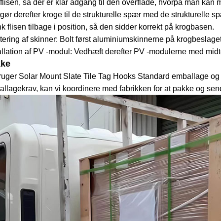
 flisen, så der er klar adgang til den overflade, hvorpå man kan 
gør derefter kroge til de strukturelle spær med de strukturelle spæ
 flisen tilbage i position, så den sidder korrekt på krogbasen.
ering af skinner: Bolt først aluminiumskinnerne på krogbeslaget
allation af PV -modul: Vedhæft derefter PV -modulerne med midt
kke
ruger Solar Mount Slate Tile Tag Hooks Standard emballage og 
llagekrav, kan vi koordinere med fabrikken for at pakke og sende