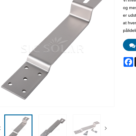
Vi invi
og mes
er udst
at hve
pålidel
F